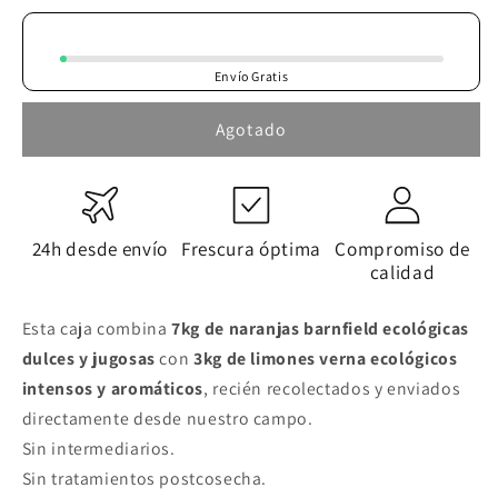
para
para
🍊
🍊
🍋
🍋
Envío Gratis
7kg
7kg
Naranjas
Naranjas
Agotado
Ecológicas
Ecológicas
+
+
3kg
3kg
Limones
Limones
Ecológicos
Ecológicos
24h desde envío
Frescura óptima
Compromiso de
calidad
Esta caja combina
7kg de naranjas barnfield ecológicas
dulces y jugosas
con
3kg de limones verna ecológicos
intensos y aromáticos
, recién recolectados y enviados
directamente desde nuestro campo.
Sin intermediarios.
Sin tratamientos postcosecha.