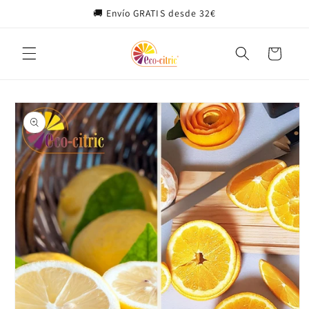
Ir
🚚 Envío GRATIS desde 32€
directamente
al contenido
Carrito
Ir
directamente
a la
información
del producto